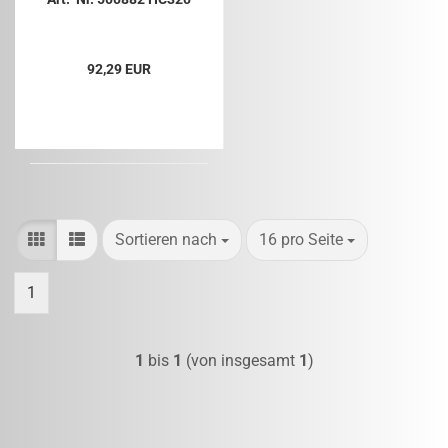
92,29 EUR
Sortieren nach
pro Seite
Sortieren nach
16 pro Seite
1
1
bis
1
(von insgesamt
1
)