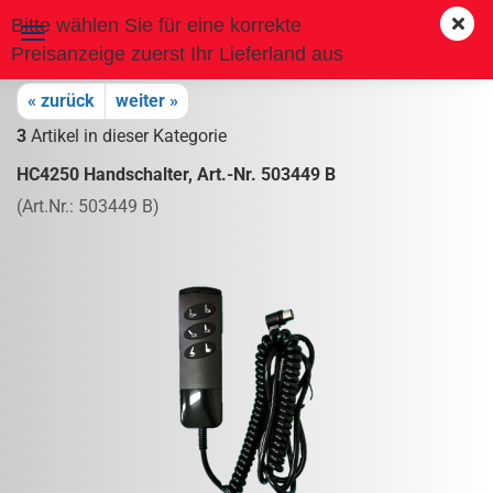
Bitte wählen Sie für eine korrekte
Preisanzeige zuerst Ihr Lieferland aus
« zurück
weiter »
3
Artikel in dieser Kategorie
HC4250 Hand­schal­ter, Art.-Nr. 503449 B
(Art.Nr.:
503449 B
)